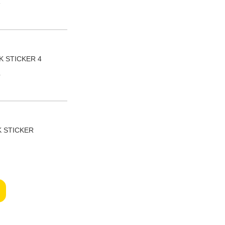
3
K STICKER 4
4
K STICKER