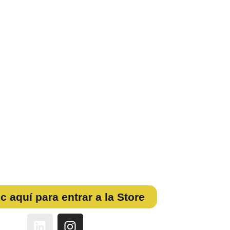
PARA
 LA STORE
tps://store.wisdom.net.co/
ción y selecciona el libro de tu nivel.
 los datos del comprador.
tura electrónica (La recibirás directamente en tu correo
o:
e referencia, Nequi o Daviplata).
ic aquí para entrar a la Store