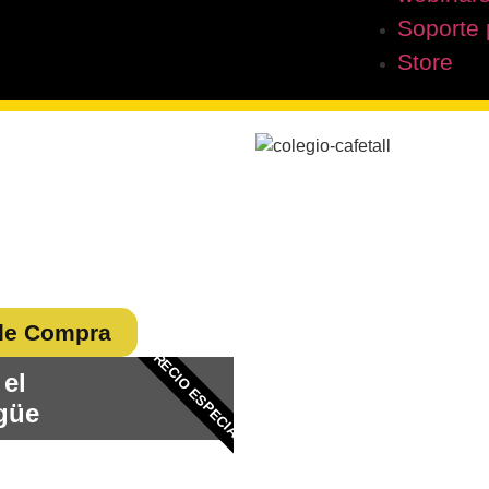
Soporte 
Store
COMPRA EN N
ATERIAL
MATERIAL EN 
S
📍
Lugar de entrega:
Entrega 
📅
Fecha de entrega:
Jueves 5 de febrero.
l de Compra
PRECIO ESPECIAL
Jueves 12 de febrero.
 el
Jueves 19 de febrero.
ngüe
⏰
Horario:
8:00 a.m. a 11:00 