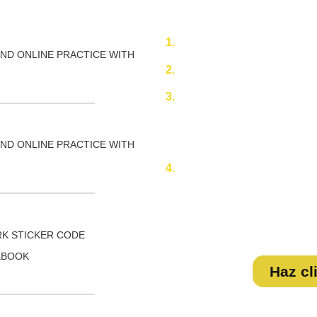
PASO A PASO
COMPRAR
EN
1.
Ingresa a nuestra a Store: ht
AND ONLINE PRACTICE WITH
2.
Busca el nombre de la institu
3.
Diligencia el formulario con
Selecciona si deseas fac
electrónico)
AND ONLINE PRACTICE WITH
4.
Selecciona el medio de pag
Tarjeta de crédito.
PSE ( Entidad bancaria d
K STICKER CODE
KBOOK
Haz cl