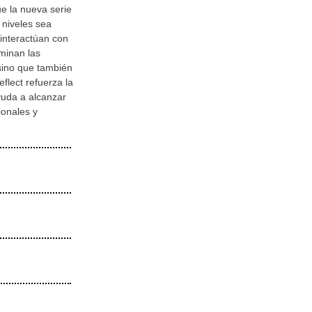
e la nueva serie
 niveles sea
interactúan con
ominan las
 sino que también
flect refuerza la
yuda a alcanzar
ionales y