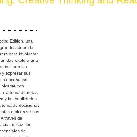
ng: Creative Thinking and Rea
ond Edition, una
 grandes ideas de
ers para involucrar
a unidad explora una
a incitar a los
e y expresar sus
les enseña las
unicarse con
en la toma de notas
o y las habilidades
la toma de decisiones
antes a alcanzar sus
A través de
ción eficaz, los
esenciales de