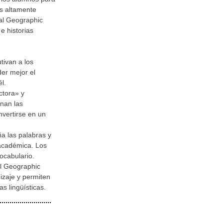
s altamente
al Geographic
e historias
tivan a los
er mejor el
l.
ctora» y
nan las
vertirse en un
a las palabras y
 académica. Los
ocabulario.
al Geographic
izaje y permiten
s lingüísticas.